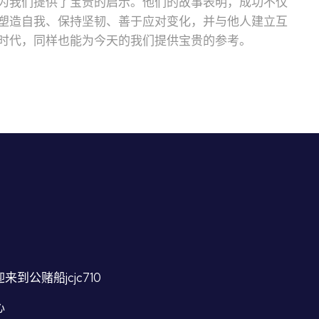
为我们提供了宝贵的启示。他们的故事表明，成功不仅
塑造自我、保持坚韧、善于应对变化，并与他人建立互
时代，同样也能为今天的我们提供宝贵的参考。
来到公赌船jcjc710
心