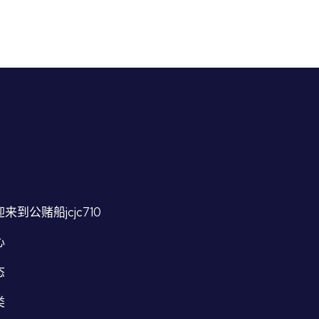
来到公赌船jcjc710
心
态
类