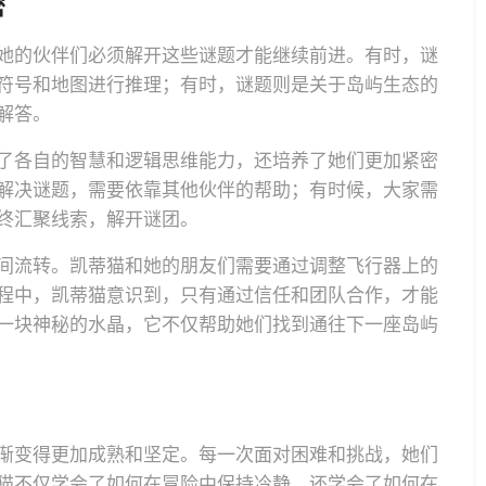
密
她的伙伴们必须解开这些谜题才能继续前进。有时，谜
符号和地图进行推理；有时，谜题则是关于岛屿生态的
解答。
了各自的智慧和逻辑思维能力，还培养了她们更加紧密
解决谜题，需要依靠其他伙伴的帮助；有时候，大家需
终汇聚线索，解开谜团。
间流转。凯蒂猫和她的朋友们需要通过调整飞行器上的
程中，凯蒂猫意识到，只有通过信任和团队合作，才能
一块神秘的水晶，它不仅帮助她们找到通往下一座岛屿
渐变得更加成熟和坚定。每一次面对困难和挑战，她们
猫不仅学会了如何在冒险中保持冷静，还学会了如何在