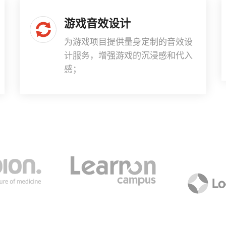
游戏音效设计
为游戏项目提供量身定制的音效设
计服务，增强游戏的沉浸感和代入
感；