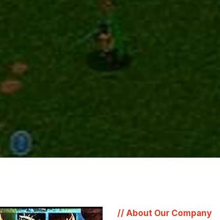
// About Our Company