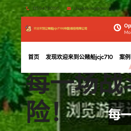
13594780195
shuddering@msn.com
Op
Mon
首页
发现欢迎来到公赌船jcjc710
案例
每一场战
险！