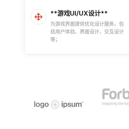
**游戏UI/UX设计**
为游戏界面提供优化设计服务，包
括用户体验、界面设计、交互设计
等；