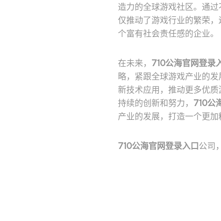
造力的全球游戏社区。通过
仅推动了游戏行业的繁荣，
个富有社会责任感的企业。
在未来，
710公海官网登录
略，紧跟全球游戏产业的发
新技术应用，推动更多优质
持续的创新和努力，
710
产业的发展，打造一个更加
710公海官网登录入口
公司