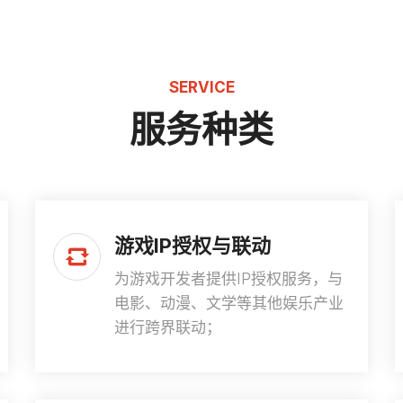
SERVICE
服务种类
游戏IP授权与联动
为游戏开发者提供IP授权服务，与
电影、动漫、文学等其他娱乐产业
进行跨界联动；