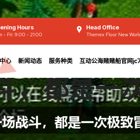
ening Hours
Head Office
 - Fri: 9:00 - 21:00
Themex Floor New Worl
中心
新闻动态
服务种类
互动公海赌赌船官网jc7
斗，都是一