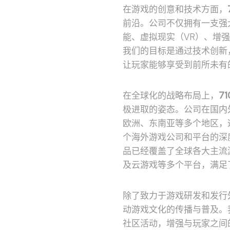
在游戏的创意和技术方面，
前沿。公司不仅拥有一支强
能、虚拟现实（VR）、增
我们的目标是通过技术创新
让玩家能够享受到前所未有
在全球化的战略布局上，
7
极进取的姿态。公司在国内
欧洲、东南亚等多个地区，
个海外游戏公司和平台的深
品已经覆盖了全球各大主流
及云游戏等多个平台，满足
除了致力于游戏研发和发行
动游戏文化的传播与普及。
社区活动，增强与玩家之间