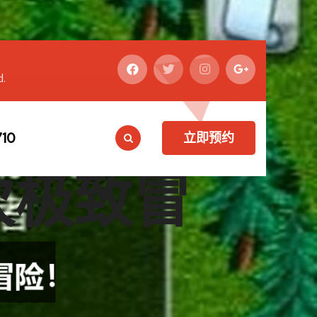
d.
10
立即预约
次极致冒