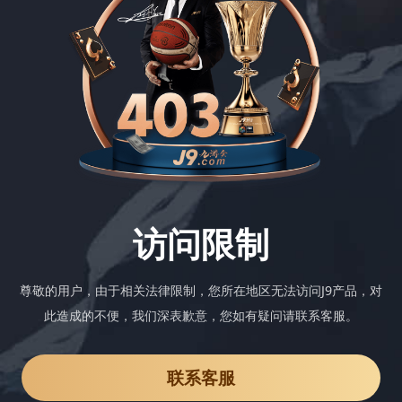
访问限制
尊敬的用户，由于相关法律限制，您所在地区无法访问J9产品，对
此造成的不便，我们深表歉意，您如有疑问请联系客服。
联系客服